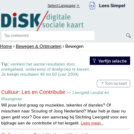
Select Language
▼
🔍
Home
›
Bewegen & Ontmoeten
› Bewegen
Tip:
verklein het aantal resultaten door
zoekgebied, onderwerp of doelgroep te kiezen.
Je bekijkt resultaten 46 tot 60 (van 2004)
📍 Toon op kaart
Cultuur: Les en Contributie
Leergeld Leudal en
>>
Maasgouw
Wil jouw kind graag op muziekles, tekenles of dansles? Of
misschien naar Scouting of Jong Nederland? Maar heb je daar nu
geen geld voor? Doe een aanvraag bij Stichting Leergeld voor een
bijdrage aan de contributie of het lesgeld.
Lees meer..