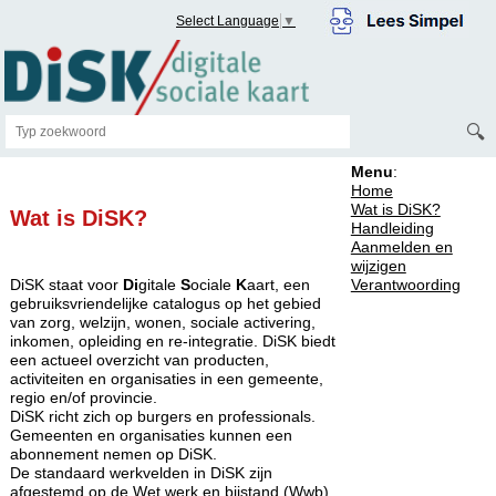
Select Language
▼
🔍
Menu
:
Home
Wat is DiSK?
Wat is DiSK?
Handleiding
Aanmelden en
wijzigen
DiSK staat voor
Di
gitale
S
ociale
K
aart, een
Verantwoording
gebruiksvriendelijke catalogus op het gebied
van zorg, welzijn, wonen, sociale activering,
inkomen, opleiding en re-integratie. DiSK biedt
een actueel overzicht van producten,
activiteiten en organisaties in een gemeente,
regio en/of provincie.
DiSK richt zich op burgers en professionals.
Gemeenten en organisaties kunnen een
abonnement nemen op DiSK.
De standaard werkvelden in DiSK zijn
afgestemd op de Wet werk en bijstand (Wwb),