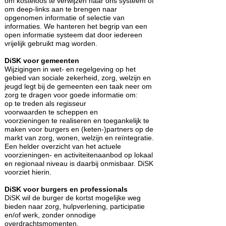
om kosteloos te verwijzen naar ons systeem of
om deep-links aan te brengen naar
opgenomen informatie of selectie van
informaties. We hanteren het begrip van een
open informatie systeem dat door iedereen
vrijelijk gebruikt mag worden.
DiSK voor gemeenten
Wijzigingen in wet- en regelgeving op het
gebied van sociale zekerheid, zorg, welzijn en
jeugd legt bij de gemeenten een taak neer om
zorg te dragen voor goede informatie om:
op te treden als regisseur
voorwaarden te scheppen en
voorzieningen te realiseren en toegankelijk te
maken voor burgers en (keten-)partners op de
markt van zorg, wonen, welzijn en reïntegratie.
Een helder overzicht van het actuele
voorzieningen- en activiteitenaanbod op lokaal
en regionaal niveau is daarbij onmisbaar. DiSK
voorziet hierin.
DiSK voor burgers en professionals
DiSK wil de burger de kortst mogelijke weg
bieden naar zorg, hulpverlening, participatie
en/of werk, zonder onnodige
overdrachtsmomenten.