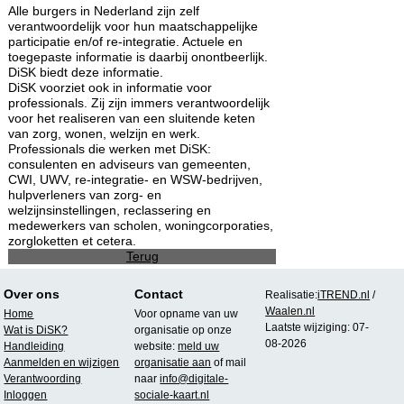
Alle burgers in Nederland zijn zelf
verantwoordelijk voor hun maatschappelijke
participatie en/of re-integratie. Actuele en
toegepaste informatie is daarbij onontbeerlijk.
DiSK biedt deze informatie.
DiSK voorziet ook in informatie voor
professionals. Zij zijn immers verantwoordelijk
voor het realiseren van een sluitende keten
van zorg, wonen, welzijn en werk.
Professionals die werken met DiSK:
consulenten en adviseurs van gemeenten,
CWI, UWV, re-integratie- en WSW-bedrijven,
hulpverleners van zorg- en
welzijnsinstellingen, reclassering en
medewerkers van scholen, woningcorporaties,
zorgloketten et cetera.
Terug
Over ons
Contact
Realisatie:
iTREND.nl
/
Waalen.nl
Home
Voor opname van uw
Laatste wijziging: 07-
Wat is DiSK?
organisatie op onze
08-2026
Handleiding
website:
meld uw
Aanmelden en wijzigen
organisatie aan
of mail
Verantwoording
naar
info@digitale-
Inloggen
sociale-kaart.nl