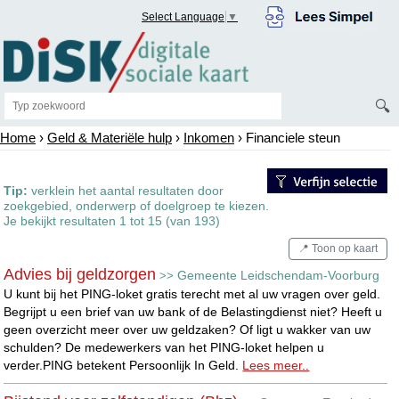
Select Language
▼
🔍
Home
›
Geld & Materiële hulp
›
Inkomen
› Financiele steun
Tip:
verklein het aantal resultaten door
zoekgebied, onderwerp of doelgroep te kiezen.
Je bekijkt resultaten 1 tot 15 (van 193)
📍 Toon op kaart
Advies bij geldzorgen
Gemeente Leidschendam-Voorburg
>>
U kunt bij het PING-loket gratis terecht met al uw vragen over geld.
Begrijpt u een brief van uw bank of de Belastingdienst niet? Heeft u
geen overzicht meer over uw geldzaken? Of ligt u wakker van uw
schulden? De medewerkers van het PING-loket helpen u
verder.PING betekent Persoonlijk In Geld.
Lees meer..