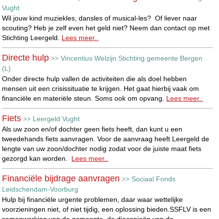
Vught
Wil jouw kind muziekles, dansles of musical-les? Of liever naar
scouting? Heb je zelf even het geld niet? Neem dan contact op met
Stichting Leergeld.
Lees meer..
Directe hulp
Vincentius Welzijn Stichting gemeente Bergen
>>
(L)
Onder directe hulp vallen de activiteiten die als doel hebben
mensen uit een crisissituatie te krijgen. Het gaat hierbij vaak om
financiële en materiële steun. Soms ook om opvang.
Lees meer..
Fiets
Leergeld Vught
>>
Als uw zoon en/of dochter geen fiets heeft, dan kunt u een
tweedehands fiets aanvragen. Voor de aanvraag heeft Leergeld de
lengte van uw zoon/dochter nodig zodat voor de juiste maat fiets
gezorgd kan worden.
Lees meer..
Financiële bijdrage aanvragen
Sociaal Fonds
>>
Leidschendam-Voorburg
Hulp bij financiële urgente problemen, daar waar wettelijke
voorzieningen niet, of niet tijdig, een oplossing bieden.SSFLV is een
samenwerking van de gemeente, de diaconieën van de