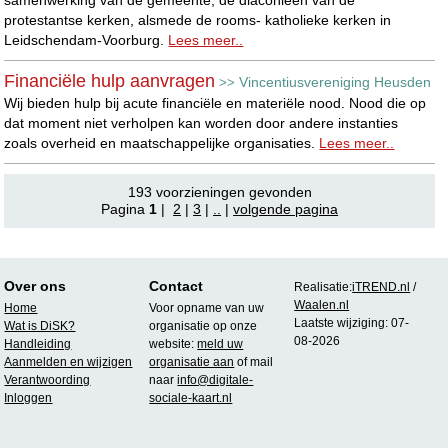
protestantse kerken, alsmede de rooms- katholieke kerken in
Leidschendam-Voorburg.
Lees meer..
Financiële hulp aanvragen
Vincentiusvereniging Heusden
>>
Wij bieden hulp bij acute financiële en materiële nood. Nood die op
dat moment niet verholpen kan worden door andere instanties
zoals overheid en maatschappelijke organisaties.
Lees meer..
193 voorzieningen gevonden
Pagina
1
|
2
|
3
|
..
|
volgende pagina
Over ons
Contact
Realisatie:
iTREND.nl
/
Waalen.nl
Home
Voor opname van uw
Laatste wijziging: 07-
Wat is DiSK?
organisatie op onze
08-2026
Handleiding
website:
meld uw
Aanmelden en wijzigen
organisatie aan
of mail
Verantwoording
naar
info@digitale-
Inloggen
sociale-kaart.nl