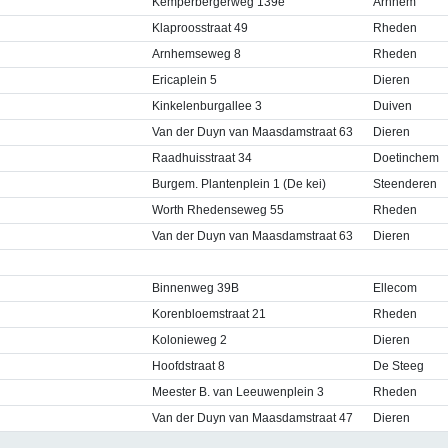
Kemperbergerweg 139e
Arnhem
Klaproosstraat 49
Rheden
Arnhemseweg 8
Rheden
Ericaplein 5
Dieren
Kinkelenburgallee 3
Duiven
Van der Duyn van Maasdamstraat 63
Dieren
Raadhuisstraat 34
Doetinchem
Burgem. Plantenplein 1 (De kei)
Steenderen
Worth Rhedenseweg 55
Rheden
Van der Duyn van Maasdamstraat 63
Dieren
Binnenweg 39B
Ellecom
Korenbloemstraat 21
Rheden
Kolonieweg 2
Dieren
Hoofdstraat 8
De Steeg
Meester B. van Leeuwenplein 3
Rheden
Van der Duyn van Maasdamstraat 47
Dieren