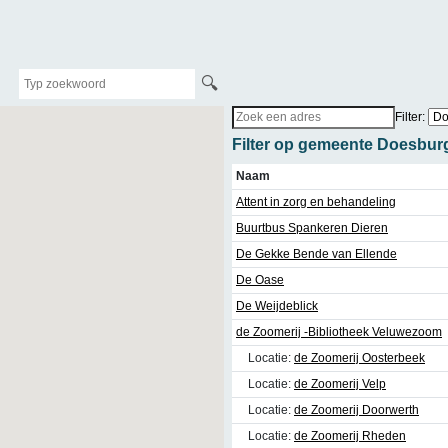
🔍
Filter:
Filter op gemeente Doesburg
Naam
Attent in zorg en behandeling
Buurtbus Spankeren Dieren
De Gekke Bende van Ellende
De Oase
De Weijdeblick
de Zoomerij -Bibliotheek Veluwezoom
Locatie:
de Zoomerij Oosterbeek
Locatie:
de Zoomerij Velp
Locatie:
de Zoomerij Doorwerth
Locatie:
de Zoomerij Rheden