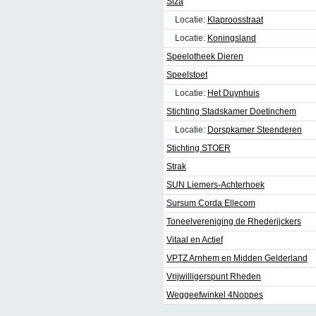
Siza
Locatie:
Klaproosstraat
Locatie:
Koningsland
Speelotheek Dieren
Speelstoet
Locatie:
Het Duynhuis
Stichting Stadskamer Doetinchem
Locatie:
Dorspkamer Steenderen
Stichting STOER
Strak
SUN Liemers-Achterhoek
Sursum Corda Ellecom
Toneelvereniging de Rhederijckers
Vitaal en Actief
VPTZ Arnhem en Midden Gelderland
Vrijwilligerspunt Rheden
Weggeefwinkel 4Noppes