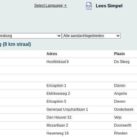
Select Language
▼
 (8 km straal)
Adres
Plaats
Hoofdstraat 8
De Steeg
Ericaplein 1
Dieren
Eldrikseweg 2
Angerlo
Ericaplein 5
Dieren
Generaal Urquhartlaan 1
Oosterbeek
Den Heuvel 32
Velp
Mozartlaan 2
Doorwerth
Haverweg 16
Rheden