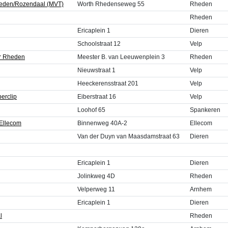
Rheden/Rozendaal (MVT)
Worth Rhedenseweg 55
Rheden
Rheden
Ericaplein 1
Dieren
Schoolstraat 12
Velp
er Rheden
Meester B. van Leeuwenplein 3
Rheden
Nieuwstraat 1
Velp
Heeckerensstraat 201
Velp
erclip
Eiberstraat 16
Velp
Loohof 65
Spankeren
 Ellecom
Binnenweg 40A-2
Ellecom
Van der Duyn van Maasdamstraat 63
Dieren
Ericaplein 1
Dieren
Jolinkweg 4D
Rheden
Velperweg 11
Arnhem
Ericaplein 1
Dieren
l
Rheden