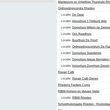
Mantelzorg en Vrijwillige Thuishulp 
Ontmoetingscentra Rheden
Locatie:
De Oase
Locatie:
Inloophuis 't Trefpunt Velp
Locatie:
Dorpshuis Willem de Zwijg
Locatie:
Ons Raadhuis
Locatie:
Buurthuis De Poort
Locatie:
Ontmoetingscentrum De Pap
Locatie:
Dorpshuis Spankeren
Locatie:
Dorpshuis Nieuw Bergstein
Locatie:
Inloophuis Duynhuis Dieren
Repair Café
Locatie:
Repair Café Dieren
Rhedens Fanfare Corps
RIBW Arnhem en Veluwe Vallei
Locatie:
RIBW Rheden
Schuldhulpmaatje Rheden - Rozendaa