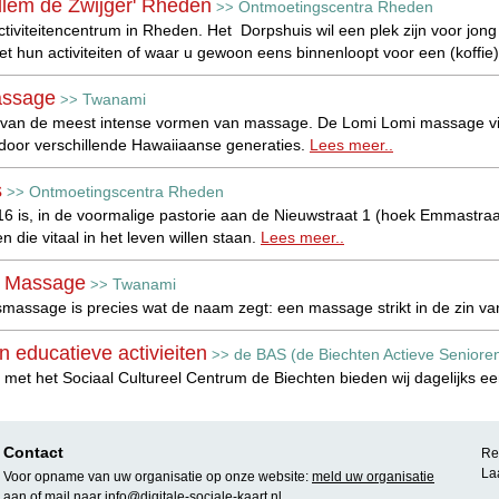
llem de Zwijger' Rheden
Ontmoetingscentra Rheden
>>
tiviteitencentrum in Rheden. Het Dorpshuis wil een plek zijn voor jo
t hun activiteiten of waar u gewoon eens binnenloopt voor een (koffie
assage
Twanami
>>
 van de meest intense vormen van massage. De Lomi Lomi massage vi
 door verschillende Hawaiiaanse generaties.
Lees meer..
s
Ontmoetingscentra Rheden
>>
6 is, in de voormalige pastorie aan de Nieuwstraat 1 (hoek Emmastraa
die vitaal in het leven willen staan.
Lees meer..
s Massage
Twanami
>>
massage is precies wat de naam zegt: een massage strikt in de zin va
n educatieve activieiten
de BAS (de Biechten Actieve Seniore
>>
et het Sociaal Cultureel Centrum de Biechten bieden wij dagelijks ee
reel centrum
Cultureel centrum Bogerd
>>
ls sociaal cultureel centrum ook bij aan de leefbaarheid van Druten e
Contact
Rea
tingsplek voor jong en oud in het bruisende hart van Maas en Waal.
Le
La
Voor opname van uw organisatie op onze website:
meld uw organisatie
aan
of mail naar
info@digitale-sociale-kaart.nl