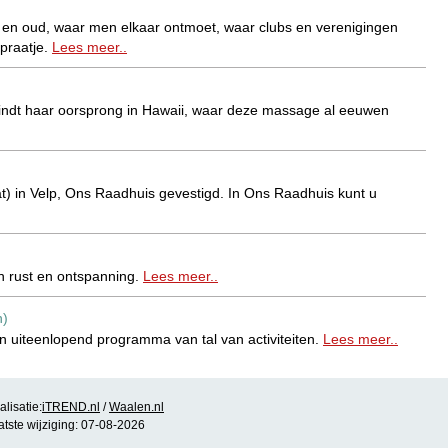
ng en oud, waar men elkaar ontmoet, waar clubs en verenigingen
)praatje.
Lees meer..
ndt haar oorsprong in Hawaii, waar deze massage al eeuwen
t) in Velp, Ons Raadhuis gevestigd. In Ons Raadhuis kunt u
n rust en ontspanning.
Lees meer..
n)
n uiteenlopend programma van tal van activiteiten.
Lees meer..
n de verre omstreken. Onze foyer is een laagdrempelige en
lisatie:
iTREND.nl
/
Waalen.nl
es meer..
atste wijziging: 07-08-2026