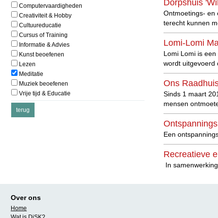
Dorpshuis 'Wi
Computervaardigheden
Ontmoetings- en c
Creativiteit & Hobby
terecht kunnen me
Cultuureducatie
Cursus of Training
Lomi-Lomi M
Informatie & Advies
Lomi Lomi is een
Kunst beoefenen
wordt uitgevoerd
Lezen
Meditatie
Ons Raadhui
Muziek beoefenen
Vrije tijd & Educatie
Sinds 1 maart 201
mensen ontmoeten 
Ontspanning
Een ontspannings
Recreatieve e
In samenwerking m
Sociaal cultu
De Bogerd dient a
Over ons
sfeervolle ontmoe
Home
Wat is DiSK?