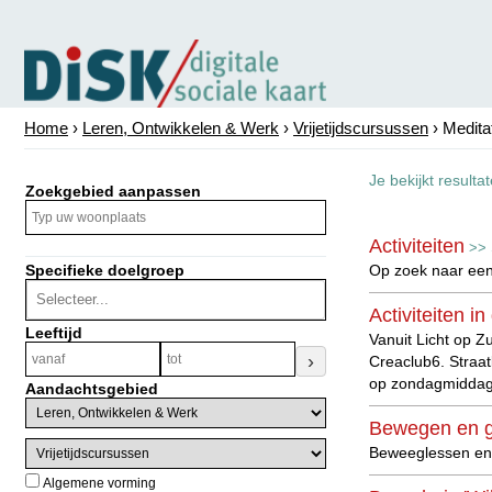
Home
›
Leren, Ontwikkelen & Werk
›
Vrijetijdscursussen
› Medita
Je bekijkt resulta
Zoekgebied aanpassen
Activiteiten
>>
Specifieke doelgroep
Op zoek naar een
Activiteiten in
Leeftijd
Vanuit Licht op Z
›
Creaclub6. Straat
op zondagmiddag 
Aandachtsgebied
Bewegen en 
Beweeglessen en
Algemene vorming