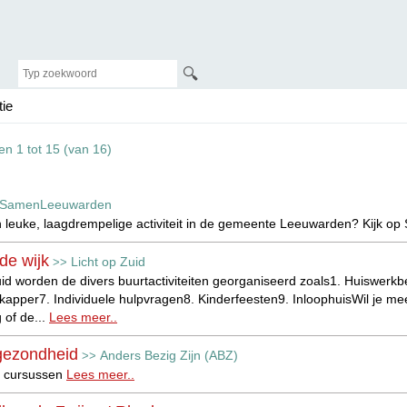
🔍
tie
ten 1 tot 15 (van 16)
SamenLeeuwarden
 leuke, laagdrempelige activiteit in de gemeente Leeuwarden? Kijk
 de wijk
Licht op Zuid
>>
uid worden de divers buurtactiviteiten georganiseerd zoals1. Huiswerkb
kapper7. Individuele hulpvragen8. Kinderfeesten9. InloophuisWil je mee
of de...
Lees meer..
gezondheid
Anders Bezig Zijn (ABZ)
>>
 cursussen
Lees meer..