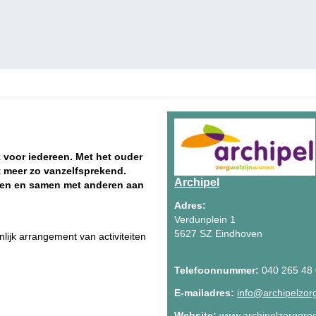
 voor iedereen. Met het ouder
t meer zo vanzelfsprekend.
Archipel
kken en samen met anderen aan
Adres:
Verdunplein 1
5627 SZ Eindhoven
lijk arrangement van activiteiten
Telefoonnummer:
040 265 48
E-mailadres:
info@archipelzor
Website:
www.archipelzorggroe