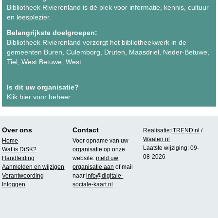
Bibliotheek Rivierenland is dé plek voor informatie, kennis, cultuur
en leesplezier.
Belangrijkste doelgroepen:
Bibliotheek Rivierenland verzorgt het bibliotheekwerk in de
gemeenten Buren, Culemborg, Druten, Maasdriel, Neder-Betuwe,
Tiel, West Betuwe, West
Is dit uw organisatie?
Klik hier voor beheer
Over ons
Contact
Realisatie:
iTREND.nl
/
Waalen.nl
Home
Voor opname van uw
Laatste wijziging: 09-
Wat is DiSK?
organisatie op onze
08-2026
Handleiding
website:
meld uw
Aanmelden en wijzigen
organisatie aan
of mail
Verantwoording
naar
info@digitale-
Inloggen
sociale-kaart.nl