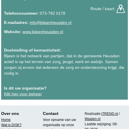
Route / kaart:
Telefoonnummer:
073-782 0178
E-mailadres:
info@bijeenheusden.nl
Website:
www.bijeenheusden.nl
Doelstelling of kernactiviteit:
Bijeen is het netwerk van partijen, dat in de gemeente Heusden
actief is op het terrein van zorg, jeugd, werk en welzijn. Samen
zorgen zij ervoor dat iedereen de zorg en ondersteuning krijgt, die
nodig is.
Is dit uw organisatie?
Klik hier voor beheer
Over ons
Contact
Realisatie:
iTREND.nl
/
Waalen.nl
Home
Voor opname van uw
Laatste wijziging: 08-
Wat is DiSK?
organisatie op onze