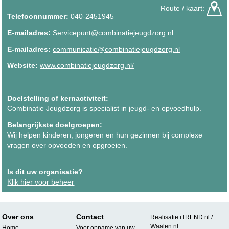
Route / kaart:
Telefoonnummer:
040-2451945
E-mailadres:
Servicepunt@combinatiejeugdzorg.nl
E-mailadres:
communicatie@combinatiejeugdzorg.nl
Website:
www.combinatiejeugdzorg.nl/
Doelstelling of kernactiviteit:
Combinatie Jeugdzorg is specialist in jeugd- en opvoedhulp.
Belangrijkste doelgroepen:
Wij helpen kinderen, jongeren en hun gezinnen bij complexe
vragen over opvoeden en opgroeien.
Is dit uw organisatie?
Klik hier voor beheer
Over ons
Contact
Realisatie:
iTREND.nl
/
Waalen.nl
Home
Voor opname van uw