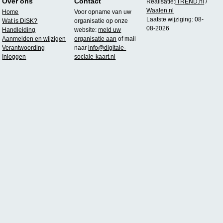
Over ons
Contact
Realisatie:
iTREND.nl
/
Waalen.nl
Home
Voor opname van uw
Laatste wijziging: 08-
Wat is DiSK?
organisatie op onze
08-2026
Handleiding
website:
meld uw
Aanmelden en wijzigen
organisatie aan
of mail
Verantwoording
naar
info@digitale-
Inloggen
sociale-kaart.nl