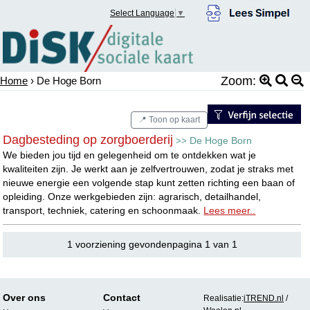
Select Language
▼
Zoom:
Home
› De Hoge Born
📍 Toon op kaart
Dagbesteding op zorgboerderij
De Hoge Born
>>
We bieden jou tijd en gelegenheid om te ontdekken wat je
kwaliteiten zijn. Je werkt aan je zelfvertrouwen, zodat je straks met
nieuwe energie een volgende stap kunt zetten richting een baan of
opleiding. Onze werkgebieden zijn: agrarisch, detailhandel,
transport, techniek, catering en schoonmaak.
Lees meer..
1 voorziening gevondenpagina 1 van 1
Over ons
Contact
Realisatie:
iTREND.nl
/