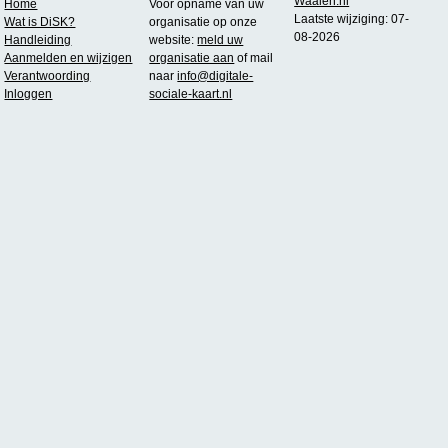
Waalen.nl
Home
Voor opname van uw
Laatste wijziging: 07-
Wat is DiSK?
organisatie op onze
08-2026
Handleiding
website:
meld uw
Aanmelden en wijzigen
organisatie aan
of mail
Verantwoording
naar
info@digitale-
Inloggen
sociale-kaart.nl