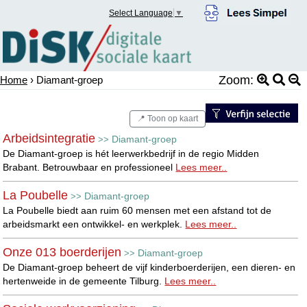
Select Language
▼
Zoom:
Home
› Diamant-groep
📍 Toon op kaart
Arbeidsintegratie
Diamant-groep
>>
De Diamant-groep is hét leerwerkbedrijf in de regio Midden
Brabant. Betrouwbaar en professioneel
Lees meer..
La Poubelle
Diamant-groep
>>
La Poubelle biedt aan ruim 60 mensen met een afstand tot de
arbeidsmarkt een ontwikkel- en werkplek.
Lees meer..
Onze 013 boerderijen
Diamant-groep
>>
De Diamant-groep beheert de vijf kinderboerderijen, een dieren- en
hertenweide in de gemeente Tilburg.
Lees meer..