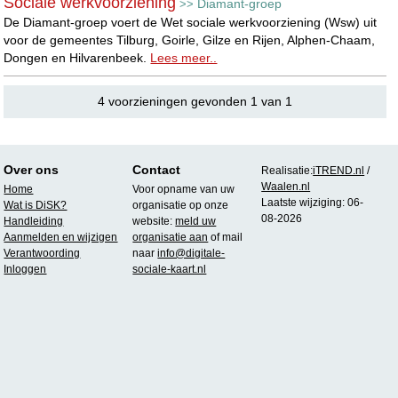
Sociale werkvoorziening
Diamant-groep
>>
De Diamant-groep voert de Wet sociale werkvoorziening (Wsw) uit
voor de gemeentes Tilburg, Goirle, Gilze en Rijen, Alphen-Chaam,
Dongen en Hilvarenbeek.
Lees meer..
4 voorzieningen gevonden 1 van 1
Over ons
Contact
Realisatie:
iTREND.nl
/
Waalen.nl
Home
Voor opname van uw
Laatste wijziging: 06-
Wat is DiSK?
organisatie op onze
08-2026
Handleiding
website:
meld uw
Aanmelden en wijzigen
organisatie aan
of mail
Verantwoording
naar
info@digitale-
Inloggen
sociale-kaart.nl