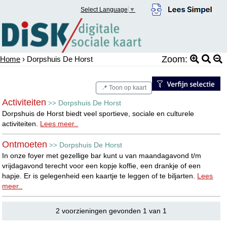
Select Language
▼
Zoom:
Home
› Dorpshuis De Horst
📍 Toon op kaart
Activiteiten
Dorpshuis De Horst
>>
Dorpshuis de Horst biedt veel sportieve, sociale en culturele
activiteiten.
Lees meer..
Ontmoeten
Dorpshuis De Horst
>>
In onze foyer met gezellige bar kunt u van maandagavond t/m
vrijdagavond terecht voor een kopje koffie, een drankje of een
hapje. Er is gelegenheid een kaartje te leggen of te biljarten.
Lees
meer..
2 voorzieningen gevonden 1 van 1