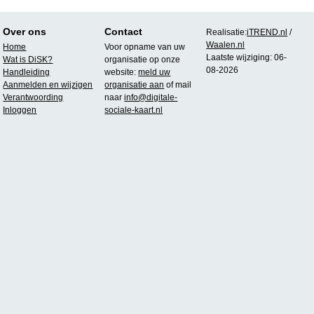
Over ons
Contact
Realisatie:
iTREND.nl
/
Waalen.nl
Home
Voor opname van uw
Laatste wijziging: 06-
Wat is DiSK?
organisatie op onze
08-2026
Handleiding
website:
meld uw
Aanmelden en wijzigen
organisatie aan
of mail
Verantwoording
naar
info@digitale-
Inloggen
sociale-kaart.nl