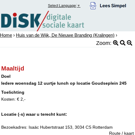
Select Language
▼
Home
›
Huis van de Wijk, De Nieuwe Branding (Kralingen)
›
Zoom:
Maaltijd
Doel
Iedere woensdag 12 uurtje lunch op locatie Goudseplein 245
Toelichting
Kosten: € 2,-
Locatie (-s) waar u terecht kunt:
Bezoekadres:
Isaäc Hubertstraat 153, 3034 CS Rotterdam
Route / kaart