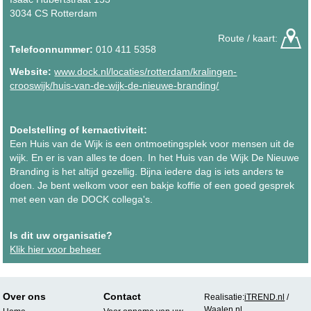
3034 CS Rotterdam
Route / kaart:
Telefoonnummer:
010 411 5358
Website:
www.dock.nl/locaties/rotterdam/kralingen-
crooswijk/huis-van-de-wijk-de-nieuwe-branding/
Doelstelling of kernactiviteit:
Een Huis van de Wijk is een ontmoetingsplek voor mensen uit de
wijk. En er is van alles te doen. In het Huis van de Wijk De Nieuwe
Branding is het altijd gezellig. Bijna iedere dag is iets anders te
doen. Je bent welkom voor een bakje koffie of een goed gesprek
met een van de DOCK collega's.
Is dit uw organisatie?
Klik hier voor beheer
Over ons
Contact
Realisatie:
iTREND.nl
/
Waalen.nl