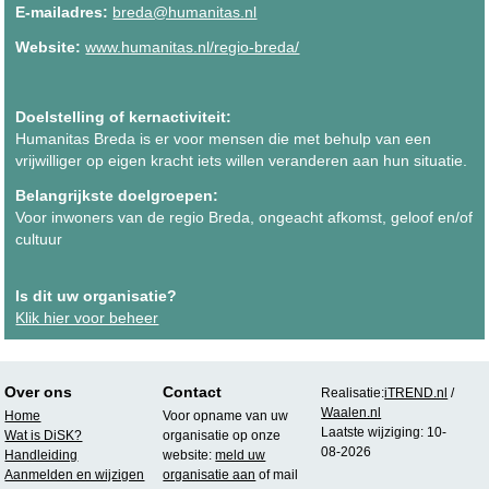
E-mailadres:
breda@humanitas.nl
Website:
www.humanitas.nl/regio-breda/
Doelstelling of kernactiviteit:
Humanitas Breda is er voor mensen die met behulp van een
vrijwilliger op eigen kracht iets willen veranderen aan hun situatie.
Belangrijkste doelgroepen:
Voor inwoners van de regio Breda, ongeacht afkomst, geloof en/of
cultuur
Is dit uw organisatie?
Klik hier voor beheer
Over ons
Contact
Realisatie:
iTREND.nl
/
Waalen.nl
Home
Voor opname van uw
Laatste wijziging: 10-
Wat is DiSK?
organisatie op onze
08-2026
Handleiding
website:
meld uw
Aanmelden en wijzigen
organisatie aan
of mail