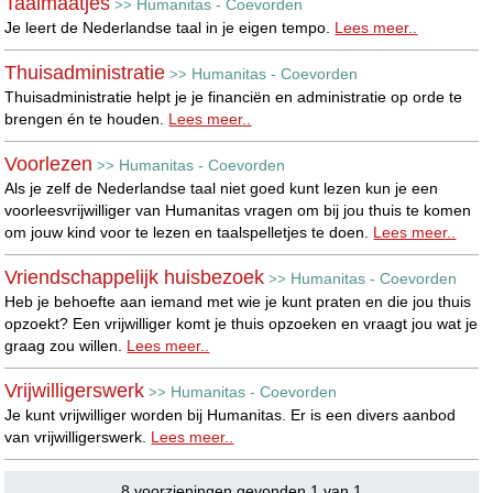
Taalmaatjes
Humanitas - Coevorden
>>
Je leert de Nederlandse taal in je eigen tempo.
Lees meer..
Thuisadministratie
Humanitas - Coevorden
>>
Thuisadministratie helpt je je financiën en administratie op orde te
brengen én te houden.
Lees meer..
Voorlezen
Humanitas - Coevorden
>>
Als je zelf de Nederlandse taal niet goed kunt lezen kun je een
voorleesvrijwilliger van Humanitas vragen om bij jou thuis te komen
om jouw kind voor te lezen en taalspelletjes te doen.
Lees meer..
Vriendschappelijk huisbezoek
Humanitas - Coevorden
>>
Heb je behoefte aan iemand met wie je kunt praten en die jou thuis
opzoekt? Een vrijwilliger komt je thuis opzoeken en vraagt jou wat je
graag zou willen.
Lees meer..
Vrijwilligerswerk
Humanitas - Coevorden
>>
Je kunt vrijwilliger worden bij Humanitas. Er is een divers aanbod
van vrijwilligerswerk.
Lees meer..
8 voorzieningen gevonden 1 van 1