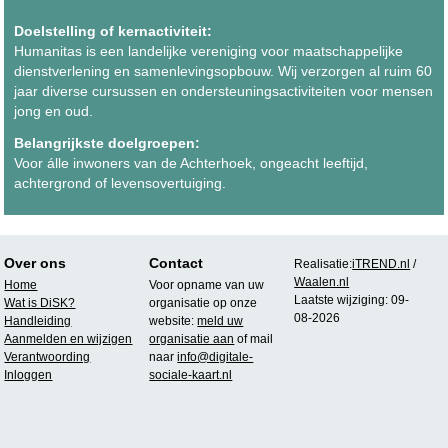
Doelstelling of kernactiviteit:
Humanitas is een landelijke vereniging voor maatschappelijke
dienstverlening en samenlevingsopbouw. Wij verzorgen al ruim 60
jaar diverse cursussen en ondersteuningsactiviteiten voor mensen
jong en oud.
Belangrijkste doelgroepen:
Voor álle inwoners van de Achterhoek, ongeacht leeftijd,
achtergrond of levensovertuiging.
Over ons
Contact
Realisatie:
iTREND.nl
/
Waalen.nl
Home
Voor opname van uw
Laatste wijziging: 09-
Wat is DiSK?
organisatie op onze
08-2026
Handleiding
website:
meld uw
Aanmelden en wijzigen
organisatie aan
of mail
Verantwoording
naar
info@digitale-
Inloggen
sociale-kaart.nl