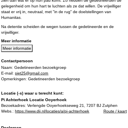
zien dan wat er op hun pad komt. Zo hebben de gedetineerden de
gelegenheid om hun hart te luchten als ze dat willen. De vrijwilliger
staat er vrij in, neutraal, met "in de rug" de doelstellingen van
Humanitas.
Na detentie scheiden de wegen tussen de gedetineerde en de
vrijwilliger.
Meer informatie
Meer informatie
Contactpersoon
Naam: Gedetineerden bezoekgroep
E-mail:
sjet25@gmail.com
Opmerkingen: Gedetineerden bezoekgroep
Locatie (-s) waar u terecht kunt:
Pi Achterhoek Locatie Ooyerhoek
Bezoekadres:
Verlengde Ooyerhoekseweg 21, 7207 BJ Zutphen
Webs.:
https://www.dji.nl/locaties/a/pi-achterhoek
Route / kaart
Doelgroep