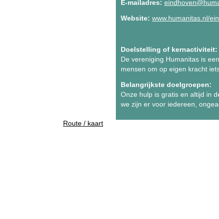
E-mailadres:
eindhoven@human
Website:
www.humanitas.nl/ei
Doelstelling of kernactiviteit:
De vereniging Humanitas is een l
mensen om op eigen kracht iets
Belangrijkste doelgroepen:
Onze hulp is gratis en altijd in
we zijn er voor iedereen, ongeac
Route / kaart