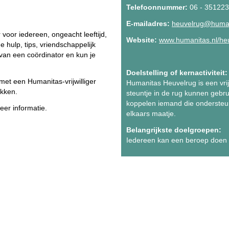
Telefoonnummer:
06 - 35122
E-mailadres:
heuvelrug@human
er voor iedereen, ongeacht leeftijd,
Website:
www.humanitas.nl/he
 hulp, tips, vriendschappelijk
 van een coördinator en kun je
Doelstelling of kernactiviteit:
met een Humanitas-vrijwilliger
Humanitas Heuvelrug is een vrijw
akken.
steuntje in de rug kunnen gebr
koppelen iemand die ondersteuni
er informatie.
elkaars maatje.
Belangrijkste doelgroepen:
Iedereen kan een beroep doen