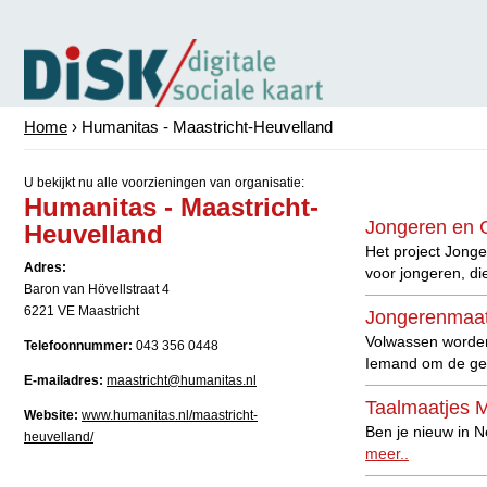
Home
› Humanitas - Maastricht-Heuvelland
U bekijkt nu alle voorzieningen van organisatie:
Humanitas - Maastricht-
Jongeren en G
Heuvelland
Het project Jonge
Adres:
voor jongeren, di
Baron van Hövellstraat 4
6221 VE Maastricht
Jongerenmaat
Volwassen worden 
Telefoonnummer:
043 356 0448
Iemand om de gew
E-mailadres:
maastricht@humanitas.nl
Taalmaatjes M
Website:
www.humanitas.nl/maastricht-
Ben je nieuw in N
heuvelland/
meer..