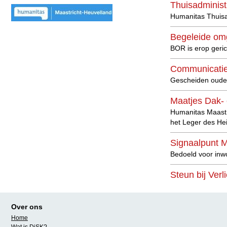
Thuisadminist
Humanitas Thuisad
Begeleide om
BOR is erop geri
Communicatie
Gescheiden ouder
Maatjes Dak- 
Humanitas Maastr
het Leger des Hei
Signaalpunt 
Bedoeld voor inw
Steun bij Ver
Gesprekken met ee
Vriendschappe
Over ons
Een vrijwilliger
Home