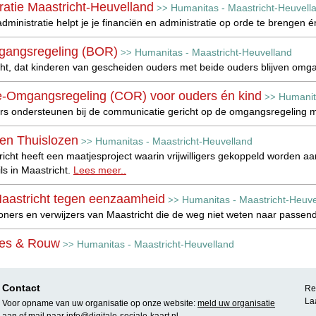
ratie Maastricht-Heuvelland
Humanitas - Maastricht-Heuvell
>>
ministratie helpt je je financiën en administratie op orde te brengen 
gangsregeling (BOR)
Humanitas - Maastricht-Heuvelland
>>
cht, dat kinderen van gescheiden ouders met beide ouders blijven omg
-Omgangsregeling (COR) voor ouders én kind
Humanit
>>
s ondersteunen bij de communicatie gericht op de omgangsregeling 
en Thuislozen
Humanitas - Maastricht-Heuvelland
>>
icht heeft een maatjesproject waarin vrijwilligers gekoppeld worden
ls in Maastricht.
Lees meer..
Maastricht tegen eenzaamheid
Humanitas - Maastricht-Heuve
>>
oners en verwijzers van Maastricht die de weg niet weten naar pass
lies & Rouw
Humanitas - Maastricht-Heuvelland
>>
n vrijwilliger bij rouwverwerking.
Lees meer..
lijk contact
Contact
Humanitas - Maastricht-Heuvelland
>>
Rea
La
 helpt bij het opbouwen/onderhouden van sociale contacten en eenzaam
Voor opname van uw organisatie op onze website:
meld uw organisatie