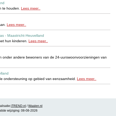
and
én te houden.
Lees meer..
aan.
Lees meer..
as - Maastricht-Heuvelland
met hun kinderen.
Lees meer..
 aan onder andere bewoners van de 24-uurswoonvoorzieningen van
lland
ende ondersteuning op gebied van eenzaamheid.
Lees meer..
lisatie:
iTREND.nl
/
Waalen.nl
atste wijziging: 08-08-2026
heid doorbreken.
Lees meer..