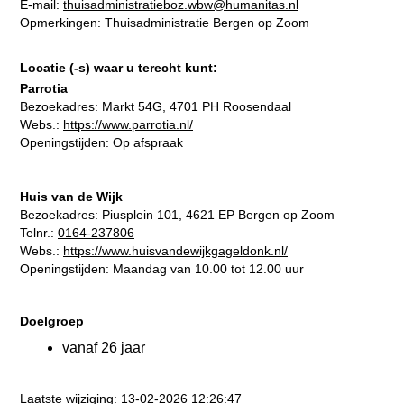
E-mail:
thuisadministratieboz.wbw@humanitas.nl
Opmerkingen: Thuisadministratie Bergen op Zoom
Locatie (-s) waar u terecht kunt:
Parrotia
Bezoekadres:
Markt 54G, 4701 PH Roosendaal
Webs.:
https://www.parrotia.nl/
Openingstijden: Op afspraak
Huis van de Wijk
Bezoekadres:
Piusplein 101, 4621 EP Bergen op Zoom
Telnr.:
0164-237806
Webs.:
https://www.huisvandewijkgageldonk.nl/
Openingstijden: Maandag van 10.00 tot 12.00 uur
Doelgroep
vanaf 26 jaar
Laatste wijziging: 13-02-2026 12:26:47