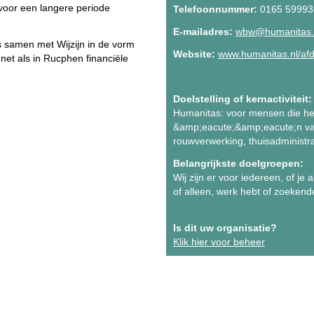
voor een langere periode
Telefoonnummer:
0165 59993
E-mailadres:
wbw@humanitas.
samen met Wijzijn in de vorm
Website:
www.humanitas.nl/afd
net als in Rucphen financiële
Doelstelling of kernactiviteit:
Humanitas: voor mensen die het 
&amp;eacute;&amp;eacute;n van
rouwverwerking, thuisadministra
Belangrijkste doelgroepen:
Wij zijn er voor iedereen, of je
of alleen, werk hebt of zoekende
Is dit uw organisatie?
Klik hier voor beheer