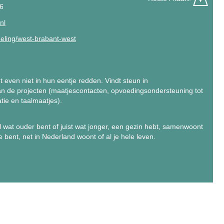
6
nl
eling/west-brabant-west
even niet in hun eentje redden. Vindt steun in
 de projecten (maatjescontacten, opvoedingsondersteuning tot
tie en taalmaatjes).
 al wat ouder bent of juist wat jonger, een gezin hebt, samenwoont
 bent, net in Nederland woont of al je hele leven.