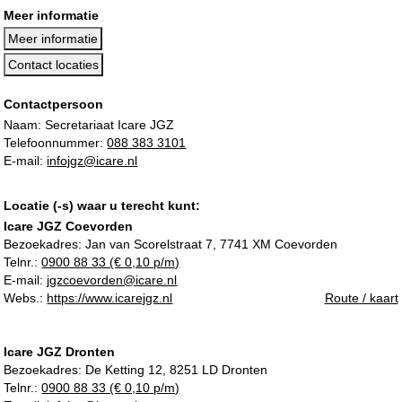
Meer informatie
Meer informatie
Contact locaties
Contactpersoon
Naam: Secretariaat Icare JGZ
Telefoonnummer:
088 383 3101
E-mail:
infojgz@icare.nl
Locatie (-s) waar u terecht kunt:
Icare JGZ Coevorden
Bezoekadres:
Jan van Scorelstraat 7, 7741 XM Coevorden
Telnr.:
0900 88 33 (€ 0,10 p/m)
E-mail:
jgzcoevorden@icare.nl
Webs.:
https://www.icarejgz.nl
Route / kaart
Icare JGZ Dronten
Bezoekadres:
De Ketting 12, 8251 LD Dronten
Telnr.:
0900 88 33 (€ 0,10 p/m)