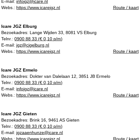
E-mail:
infojgz@icare.nl
Webs.:
https://www.icarejgz.nl
Route / kaart
Icare JGZ Elburg
Bezoekadres:
Lange Wijden 33, 8081 VS Elburg
Telnr.:
0900 88 33 (€ 0,10 p/m)
E-mail:
jgz@cjgelburg.nl
Webs.:
https://www.icarejgz.nl
Route / kaart
Icare JGZ Ermelo
Bezoekadres:
Dokter van Dalelaan 12, 3851 JB Ermelo
Telnr.:
0900 88 33 (€ 0,10 p/m)
E-mail:
infojgz@icare.nl
Webs.:
https://www.icarejgz.nl
Route / kaart
Icare JGZ Gieten
Bezoekadres:
Brink 16, 9461 AS Gieten
Telnr.:
0900 88 33 (€ 0,10 p/m)
E-mail:
jgzaaenhunze@icare.nl
Webs.:
https://www.icarejgz.nl
Route / kaart