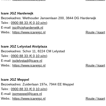
Icare JGZ Harderwjk
Bezoekadres:
Wethouder Jansenlaan 200, 3844 DG Harderwijk
Telnr.:
0900 88 33 (€ 0,10 p/m)
E-mail:
jgz@cjgharderwijk.nl
Webs.:
https://www.icarejgz.nl
Route / kaart
Icare JGZ Lelystad Atolplaza
Bezoekadres:
Schor 11, 8224 CM Lelystad
Telnr.:
0900 88 33 (€ 0,10 p/m)
E-mail:
jgzlelystad@icare.nl
Webs.:
https://www.icarejgz.nl
Route / kaart
Icare JGZ Meppel
Bezoekadres:
Zuiderlaan 197e, 7944 EE Meppel
Telnr.:
0900 88 33 (€ 0,10 p/m)
E-mail:
jgzmeppel@icare.nl
Webs.:
https://www.icarejgz.nl
Route / kaart