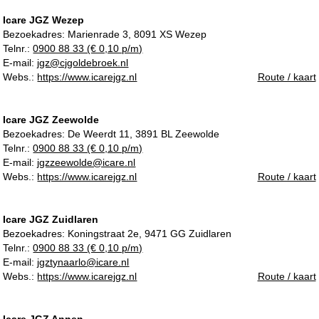
Icare JGZ Wezep
Bezoekadres:
Marienrade 3, 8091 XS Wezep
Telnr.:
0900 88 33 (€ 0,10 p/m)
E-mail:
jgz@cjgoldebroek.nl
Webs.:
https://www.icarejgz.nl
Route / kaart
Icare JGZ Zeewolde
Bezoekadres:
De Weerdt 11, 3891 BL Zeewolde
Telnr.:
0900 88 33 (€ 0,10 p/m)
E-mail:
jgzzeewolde@icare.nl
Webs.:
https://www.icarejgz.nl
Route / kaart
Icare JGZ Zuidlaren
Bezoekadres:
Koningstraat 2e, 9471 GG Zuidlaren
Telnr.:
0900 88 33 (€ 0,10 p/m)
E-mail:
jgztynaarlo@icare.nl
Webs.:
https://www.icarejgz.nl
Route / kaart
Icare JGZ Annen