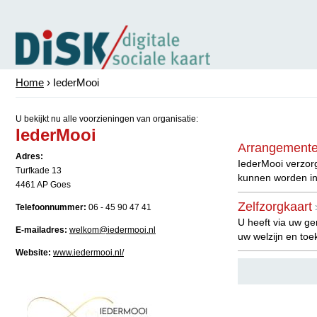
Home
› IederMooi
U bekijkt nu alle voorzieningen van organisatie:
IederMooi
Arrangementen
Adres:
IederMooi verzor
Turfkade 13
kunnen worden in
4461 AP Goes
Zelfzorgkaart
Telefoonnummer:
06 - 45 90 47 41
U heeft via uw g
E-mailadres:
welkom@iedermooi.nl
uw welzijn en toe
Website:
www.iedermooi.nl/