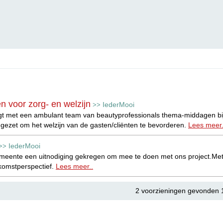
 voor zorg- en welzijn
IederMooi
>>
gt met een ambulant team van beautyprofessionals thema-middagen bij 
gezet om het welzijn van de gasten/cliënten te bevorderen.
Lees meer.
IederMooi
>>
emeente een uitnodiging gekregen om mee te doen met ons project.Met 
komstperspectief.
Lees meer..
2 voorzieningen gevonden 