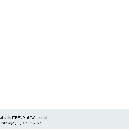
lisatie:
iTREND.nl
/
Waalen.nl
atste wijziging: 07-08-2026