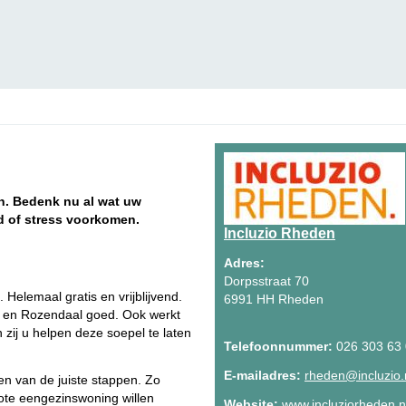
. Bedenk nu al wat uw
d of stress voorkomen.
Incluzio Rheden
Adres:
Dorpsstraat 70
elemaal gratis en vrijblijvend.
6991 HH Rheden
 en Rozendaal goed. Ook werkt
zij u helpen deze soepel te laten
Telefoonnummer:
026 303 63
E-mailadres:
rheden@incluzio.
en van de juiste stappen. Zo
rote eengezinswoning willen
Website:
www.incluziorheden.n