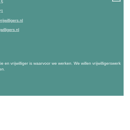
15
21
ijwilligers.nl
illigers.nl
e en vrijwilliger is waarvoor we werken. We willen vrijwilligerswerk
en.