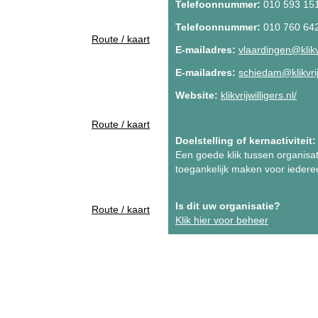
Telefoonnummer:
010 593 15
Telefoonnummer:
010 760 64
Route / kaart
E-mailadres:
vlaardingen@klikvr
E-mailadres:
schiedam@klikvrijw
Website:
klikvrijwilligers.nl/
Route / kaart
Doelstelling of kernactiviteit:
Een goede klik tussen organisati
toegankelijk maken voor iedere
Is dit uw organisatie?
Route / kaart
Klik hier voor beheer