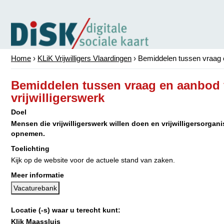
Home
›
KLiK Vrijwilligers Vlaardingen
›
Bemiddelen tussen vraag e
Bemiddelen tussen vraag en aanbod
vrijwilligerswerk
Doel
Mensen die vrijwilligerswerk willen doen en vrijwilligersorgan
opnemen.
Toelichting
Kijk op de website voor de actuele stand van zaken.
Meer informatie
Vacaturebank
Locatie (-s) waar u terecht kunt:
Klik Maassluis