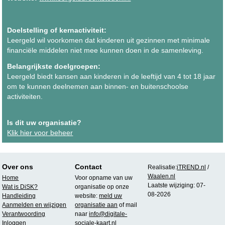
Doelstelling of kernactiviteit:
Leergeld wil voorkomen dat kinderen uit gezinnen met minimale
financiële middelen niet mee kunnen doen in de samenleving.
Belangrijkste doelgroepen:
Leergeld biedt kansen aan kinderen in de leeftijd van 4 tot 18 jaar
om te kunnen deelnemen aan binnen- en buitenschoolse
activiteiten.
Is dit uw organisatie?
Klik hier voor beheer
Over ons
Contact
Realisatie:
iTREND.nl
/
Waalen.nl
Home
Voor opname van uw
Laatste wijziging: 07-
Wat is DiSK?
organisatie op onze
08-2026
Handleiding
website:
meld uw
Aanmelden en wijzigen
organisatie aan
of mail
Verantwoording
naar
info@digitale-
Inloggen
sociale-kaart.nl