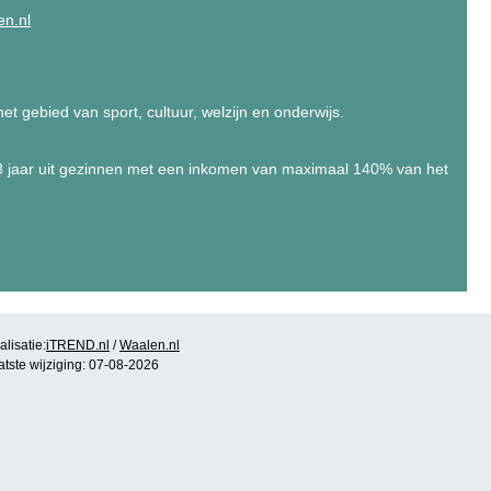
en.nl
het gebied van sport, cultuur, welzijn en onderwijs.
18 jaar uit gezinnen met een inkomen van maximaal 140% van het
lisatie:
iTREND.nl
/
Waalen.nl
atste wijziging: 07-08-2026