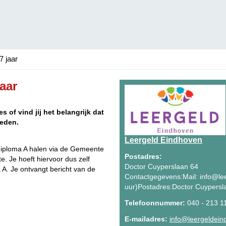
7 jaar
aar
 of vind jij het belangrijk dat
heden.
Leergeld Eindhoven
diploma A halen via de Gemeente
Postadres:
. Je hoeft hiervoor dus zelf
Doctor Cuyperslaan 64
 A. Je ontvangt bericht van de
Contactgegevens:Mail: info@lee
uur)Postadres:Doctor Cuypers
Telefoonnummer:
040 - 213 1
E-mailadres:
info@leergeldein