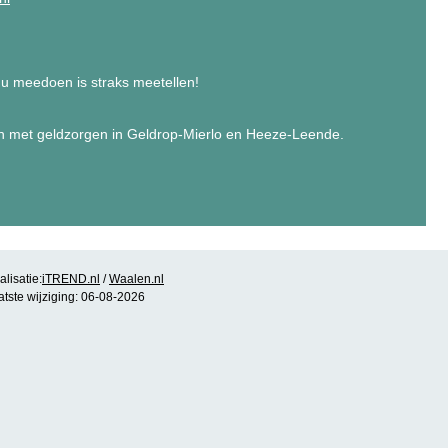
u meedoen is straks meetellen!
en met geldzorgen in Geldrop-Mierlo en Heeze-Leende.
lisatie:
iTREND.nl
/
Waalen.nl
atste wijziging: 06-08-2026