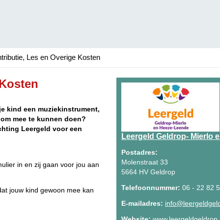
tributie, Les en Overige Kosten
 Kosten
 je kind een muziekinstrument,
ig om mee te kunnen doen?
chting Leergeld voor een
Leergeld Geldrop- Mierlo
Postadres:
Molenstraat 33
mulier in en zij gaan voor jou aan
5664 HV Geldrop
Telefoonnummer:
06 - 22 82 
 dat jouw kind gewoon mee kan
E-mailadres:
info@leergeldgeld
Website:
www.leergeldgeldrop.