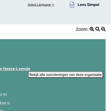
Select Language
▼
Zoom:
 en Heeze-Leende
Bekijk alle voorzieningen van deze organisatie
50 95
rop.nl
nl