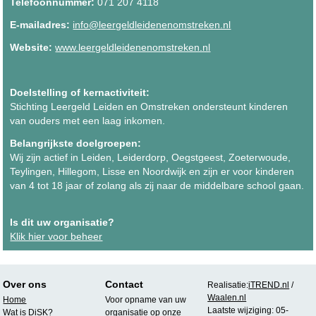
Telefoonnummer:
071 207 4118
E-mailadres:
info@leergeldleidenenomstreken.nl
Website:
www.leergeldleidenenomstreken.nl
Doelstelling of kernactiviteit:
Stichting Leergeld Leiden en Omstreken ondersteunt kinderen
van ouders met een laag inkomen.
Belangrijkste doelgroepen:
Wij zijn actief in Leiden, Leiderdorp, Oegstgeest, Zoeterwoude,
Teylingen, Hillegom, Lisse en Noordwijk en zijn er voor kinderen
van 4 tot 18 jaar of zolang als zij naar de middelbare school gaan.
Is dit uw organisatie?
Klik hier voor beheer
Over ons
Contact
Realisatie:
iTREND.nl
/
Waalen.nl
Home
Voor opname van uw
Laatste wijziging: 05-
Wat is DiSK?
organisatie op onze