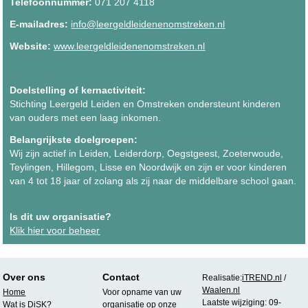
Telefoonnummer:
071 207 4118
E-mailadres:
info@leergeldleidenenomstreken.nl
Website:
www.leergeldleidenenomstreken.nl
Doelstelling of kernactiviteit:
Stichting Leergeld Leiden en Omstreken ondersteunt kinderen
van ouders met een laag inkomen.
Belangrijkste doelgroepen:
Wij zijn actief in Leiden, Leiderdorp, Oegstgeest, Zoeterwoude,
Teylingen, Hillegom, Lisse en Noordwijk en zijn er voor kinderen
van 4 tot 18 jaar of zolang als zij naar de middelbare school gaan.
Is dit uw organisatie?
Klik hier voor beheer
Over ons
Contact
Realisatie:
iTREND.nl
/
Waalen.nl
Home
Voor opname van uw
Laatste wijziging: 09-
Wat is DiSK?
organisatie op onze