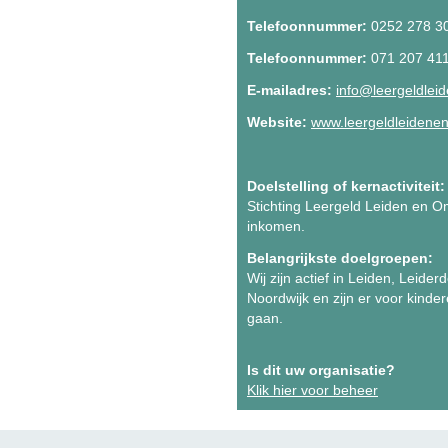
Telefoonnummer:
0252 278 3
Telefoonnummer:
071 207 41
E-mailadres:
info@leergeldlei
Website:
www.leergeldleidene
Doelstelling of kernactiviteit:
Stichting Leergeld Leiden en O
inkomen.
Belangrijkste doelgroepen:
Wij zijn actief in Leiden, Leid
Noordwijk en zijn er voor kinder
gaan.
Is dit uw organisatie?
Klik hier voor beheer