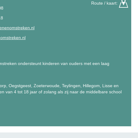
Route / kaart:
08
18
denenomstreken.nl
nomstreken.nl
mstreken ondersteunt kinderen van ouders met een laag
erdorp, Oegstgeest, Zoeterwoude, Teylingen, Hillegom, Lisse en
en van 4 tot 18 jaar of zolang als zij naar de middelbare school