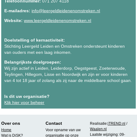
Telefoonnummer:
071 207 4118
E-mailadres:
info@leergeldleidenenomstreken.nl
Website:
www.leergeldleidenenomstreken.nl
Doelstelling of kernactiviteit:
Stichting Leergeld Leiden en Omstreken ondersteunt kinderen
van ouders met een laag inkomen.
Belangrijkste doelgroepen:
Wij zijn actief in Leiden, Leiderdorp, Oegstgeest, Zoeterwoude,
Teylingen, Hillegom, Lisse en Noordwijk en zijn er voor kinderen
van 4 tot 18 jaar of zolang als zij naar de middelbare school gaan.
Is dit uw organisatie?
Klik hier voor beheer
Over ons
Contact
Realisatie:
iTREND.nl
/
Waalen.nl
Home
Voor opname van uw
Laatste wijziging: 09-
Wat is DiSK?
organisatie op onze