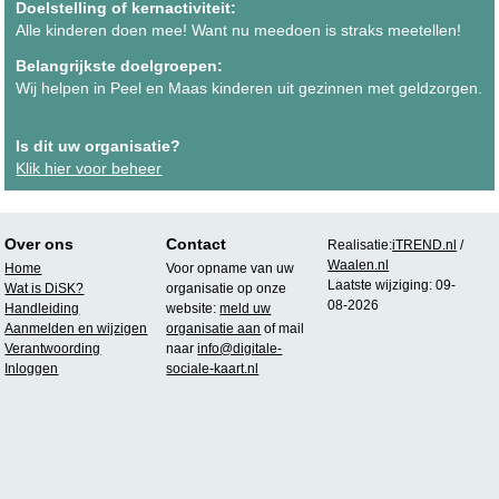
Doelstelling of kernactiviteit:
Alle kinderen doen mee! Want nu meedoen is straks meetellen!
Belangrijkste doelgroepen:
Wij helpen in Peel en Maas kinderen uit gezinnen met geldzorgen.
Is dit uw organisatie?
Klik hier voor beheer
Over ons
Contact
Realisatie:
iTREND.nl
/
Waalen.nl
Home
Voor opname van uw
Laatste wijziging: 09-
Wat is DiSK?
organisatie op onze
08-2026
Handleiding
website:
meld uw
Aanmelden en wijzigen
organisatie aan
of mail
Verantwoording
naar
info@digitale-
Inloggen
sociale-kaart.nl