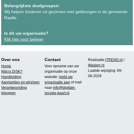
Belangrijkste doelgroepen:
Wij helpen kinderen uit gezinnen met geldzorgen in de gemeente
Raalte.
Is dit uw organisatie?
Klik hier voor beheer
Over ons
Contact
Realisatie:
iTREND.nl
/
Waalen.nl
Home
Voor opname van uw
Laatste wijziging: 09-
Wat is DiSK?
organisatie op onze
08-2026
Handleiding
website:
meld uw
Aanmelden en wijzigen
organisatie aan
of mail
Verantwoording
naar
info@digitale-
Inloggen
sociale-kaart.nl