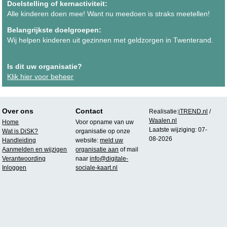
Doelstelling of kernactiviteit:
Alle kinderen doen mee! Want nu meedoen is straks meetellen!
Belangrijkste doelgroepen:
Wij helpen kinderen uit gezinnen met geldzorgen in Twenterand.
Is dit uw organisatie?
Klik hier voor beheer
Over ons
Contact
Realisatie:
iTREND.nl
/
Waalen.nl
Home
Voor opname van uw
Laatste wijziging: 07-
Wat is DiSK?
organisatie op onze
08-2026
Handleiding
website:
meld uw
Aanmelden en wijzigen
organisatie aan
of mail
Verantwoording
naar
info@digitale-
Inloggen
sociale-kaart.nl