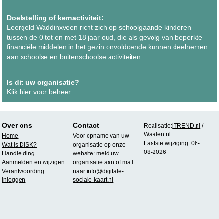
Doelstelling of kernactiviteit:
Leergeld Waddinxveen richt zich op schoolgaande kinderen
tussen de 0 tot en met 18 jaar oud, die als gevolg van beperkte
financiële middelen in het gezin onvoldoende kunnen deelnemen
aan schoolse en buitenschoolse activiteiten.
Is dit uw organisatie?
Klik hier voor beheer
Over ons
Contact
Realisatie:
iTREND.nl
/
Waalen.nl
Home
Voor opname van uw
Laatste wijziging: 06-
Wat is DiSK?
organisatie op onze
08-2026
Handleiding
website:
meld uw
Aanmelden en wijzigen
organisatie aan
of mail
Verantwoording
naar
info@digitale-
Inloggen
sociale-kaart.nl