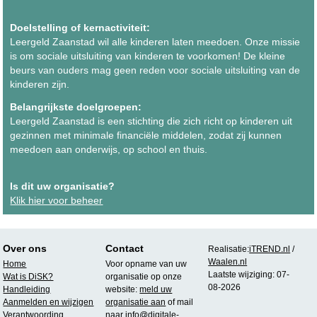
Doelstelling of kernactiviteit:
Leergeld Zaanstad wil alle kinderen laten meedoen. Onze missie
is om sociale uitsluiting van kinderen te voorkomen! De kleine
beurs van ouders mag geen reden voor sociale uitsluiting van de
kinderen zijn.
Belangrijkste doelgroepen:
Leergeld Zaanstad is een stichting die zich richt op kinderen uit
gezinnen met minimale financiële middelen, zodat zij kunnen
meedoen aan onderwijs, op school en thuis.
Is dit uw organisatie?
Klik hier voor beheer
Over ons
Contact
Realisatie:
iTREND.nl
/
Waalen.nl
Home
Voor opname van uw
Laatste wijziging: 07-
Wat is DiSK?
organisatie op onze
08-2026
Handleiding
website:
meld uw
Aanmelden en wijzigen
organisatie aan
of mail
Verantwoording
naar
info@digitale-