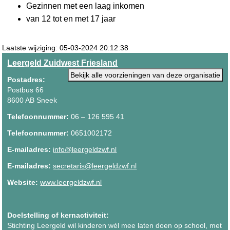
Gezinnen met een laag inkomen
van 12 tot en met 17 jaar
Laatste wijziging: 05-03-2024 20:12:38
Leergeld Zuidwest Friesland
Bekijk alle voorzieningen van deze organisatie
Postadres:
Postbus 66
8600 AB Sneek
Telefoonnummer:
06 – 126 595 41
Telefoonnummer:
0651002172
E-mailadres:
info@leergeldzwf.nl
E-mailadres:
secretaris@leergeldzwf.nl
Website:
www.leergeldzwf.nl
Doelstelling of kernactiviteit:
Stichting Leergeld wil kinderen wél mee laten doen op school, met