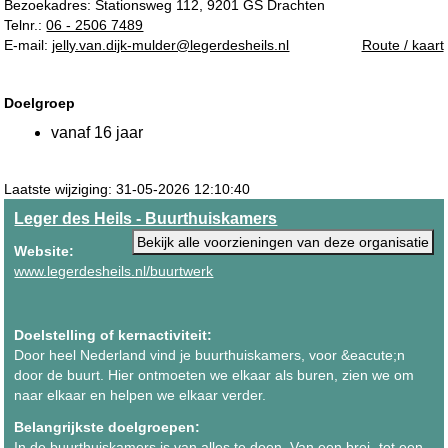
Bezoekadres:
Stationsweg 112, 9201 GS Drachten
Telnr.:
06 - 2506 7489
E-mail:
jelly.van.dijk-mulder@legerdesheils.nl
Route / kaart
Doelgroep
vanaf 16 jaar
Laatste wijziging: 31-05-2026 12:10:40
Leger des Heils - Buurthuiskamers
Bekijk alle voorzieningen van deze organisatie
Website:
www.legerdesheils.nl/buurtwerk
Doelstelling of kernactiviteit:
Door heel Nederland vind je buurthuiskamers, voor &eacute;n
door de buurt. Hier ontmoeten we elkaar als buren, zien we om
naar elkaar en helpen we elkaar verder.
Belangrijkste doelgroepen:
In de buurthuiskamers is van alles te doen. Van een brei- tot een