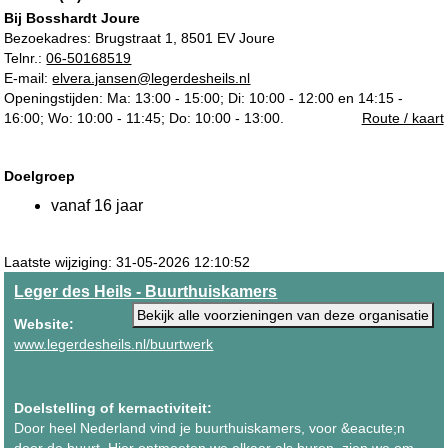
Bij Bosshardt Joure
Bezoekadres:
Brugstraat 1, 8501 EV Joure
Telnr.:
06-50168519
E-mail:
elvera.jansen@legerdesheils.nl
Openingstijden: Ma: 13:00 - 15:00; Di: 10:00 - 12:00 en 14:15 -
16:00; Wo: 10:00 - 11:45; Do: 10:00 - 13:00.
Route / kaart
Doelgroep
vanaf 16 jaar
Laatste wijziging: 31-05-2026 12:10:52
Leger des Heils - Buurthuiskamers
Bekijk alle voorzieningen van deze organisatie
Website:
www.legerdesheils.nl/buurtwerk
Doelstelling of kernactiviteit:
Door heel Nederland vind je buurthuiskamers, voor &eacute;n
door de buurt. Hier ontmoeten we elkaar als buren, zien we om