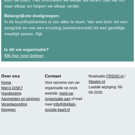
naar elkaar en helpen we elkaar verder.
Belangrijkste doelgroepen:
In de buurthuiskamers is van alles te doen. Van een brei- tot een
zangclub en van een scouting (avonturenclub) tot een gezellige
maaltijd samen. Kijk
Is dit uw organisatie?
Klik hier voor beheer
Over ons
Contact
Realisatie:
iTREND.nl
/
Waalen.nl
Home
Voor opname van uw
Laatste wijziging: 06-
Wat is DiSK?
organisatie op onze
08-2026
Handleiding
website:
meld uw
Aanmelden en wijzigen
organisatie aan
of mail
Verantwoording
naar
info@digitale-
Inloggen
sociale-kaart.nl