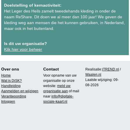
Doelstelling of kernactiviteit:
Het Leger des Heils zamelt tweedehands kleding in onder de
naam ReShare. Dit doen we al meer dan 100 jaar! We geven de
kleding weg aan mensen die het kunnen gebruiken, in Nederland,
maar ook in het buitenland.
Is dit uw organisatie?
Klik hier voor beheer
Over ons
Contact
Realisatie:
iTREND.nl
/
Waalen.nl
Home
Voor opname van uw
Laatste wijziging: 09-
Wat is DiSK?
organisatie op onze
08-2026
Handleiding
website:
meld uw
Aanmelden en wijzigen
organisatie aan
of mail
Verantwoording
naar
info@digitale-
Inloggen
sociale-kaart.nl