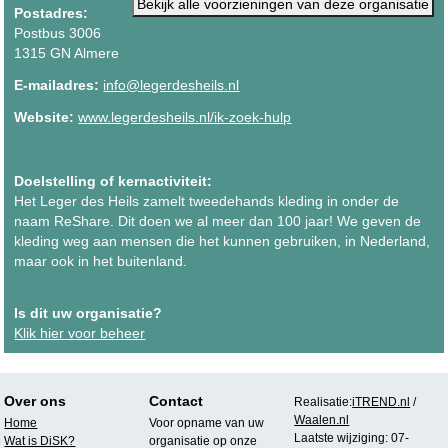
Bekijk alle voorzieningen van deze organisatie
Postadres:
Postbus 3006
1315 GN Almere
E-mailadres:
info@legerdesheils.nl
Website:
www.legerdesheils.nl/ik-zoek-hulp
Doelstelling of kernactiviteit:
Het Leger des Heils zamelt tweedehands kleding in onder de
naam ReShare. Dit doen we al meer dan 100 jaar! We geven de
kleding weg aan mensen die het kunnen gebruiken, in Nederland,
maar ook in het buitenland.
Is dit uw organisatie?
Klik hier voor beheer
Over ons
Contact
Realisatie:
iTREND.nl
/
Waalen.nl
Home
Voor opname van uw
Laatste wijziging: 07-
Wat is DiSK?
organisatie op onze