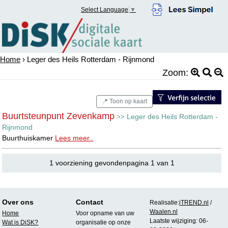
Select Language
▼
Home
› Leger des Heils Rotterdam - Rijnmond
Zoom:
📍 Toon op kaart
Buurtsteunpunt Zevenkamp
Leger des Heils Rotterdam -
>>
Rijnmond
Buurthuiskamer
Lees meer..
1 voorziening gevondenpagina 1 van 1
Over ons
Contact
Realisatie:
iTREND.nl
/
Waalen.nl
Home
Voor opname van uw
Laatste wijziging: 06-
Wat is DiSK?
organisatie op onze