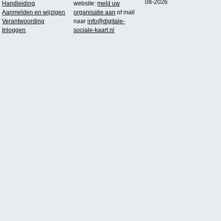
08-2026
Handleiding
website:
meld uw
Aanmelden en wijzigen
organisatie aan
of mail
Verantwoording
naar
info@digitale-
Inloggen
sociale-kaart.nl