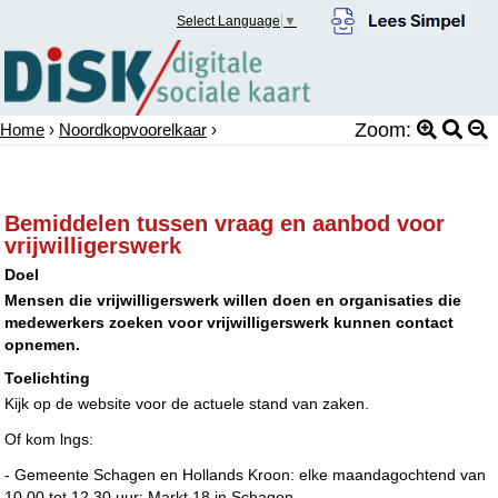
Select Language
▼
Zoom:
Home
›
Noordkopvoorelkaar
›
Bemiddelen tussen vraag en aanbod voor
vrijwilligerswerk
Doel
Mensen die vrijwilligerswerk willen doen en organisaties die
medewerkers zoeken voor vrijwilligerswerk kunnen contact
opnemen.
Toelichting
Kijk op de website voor de actuele stand van zaken.
Of kom lngs:
- Gemeente Schagen en Hollands Kroon: elke maandagochtend van
10.00 tot 12.30 uur: Markt 18 in Schagen.