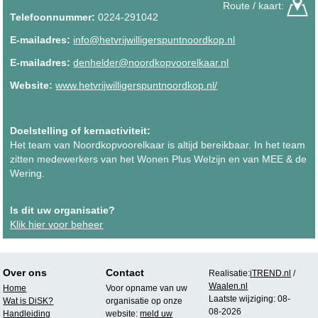
Route / kaart:
Telefoonnummer:
0224-291042
E-mailadres:
info@hetvrijwilligerspuntnoordkop.nl
E-mailadres:
denhelder@noordkopvoorelkaar.nl
Website:
www.hetvrijwilligerspuntnoordkop.nl/
Doelstelling of kernactiviteit:
Het team van Noordkopvoorelkaar is altijd bereikbaar. In het team
zitten medewerkers van het Wonen Plus Welzijn en van MEE & de
Wering.
Is dit uw organisatie?
Klik hier voor beheer
Over ons
Contact
Realisatie:
iTREND.nl
/
Waalen.nl
Home
Voor opname van uw
Laatste wijziging: 08-
Wat is DiSK?
organisatie op onze
08-2026
Handleiding
website:
meld uw