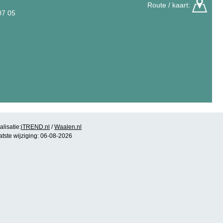
Route / kaart:
07 05
lisatie:
iTREND.nl
/
Waalen.nl
atste wijziging: 06-08-2026