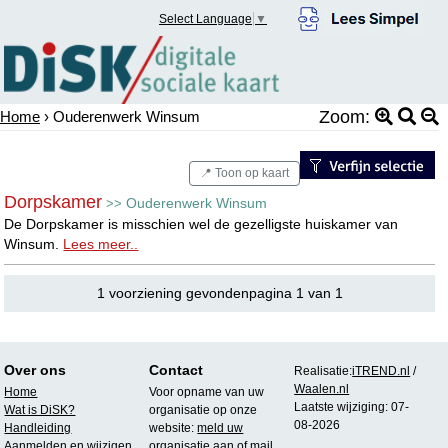
Select Language
▼
Zoom:
Home
› Ouderenwerk Winsum
📍 Toon op kaart
Dorpskamer
Ouderenwerk Winsum
>>
De Dorpskamer is misschien wel de gezelligste huiskamer van
Winsum.
Lees meer..
1 voorziening gevondenpagina 1 van 1
Over ons
Contact
Realisatie:
iTREND.nl
/
Waalen.nl
Home
Voor opname van uw
Laatste wijziging: 07-
Wat is DiSK?
organisatie op onze
08-2026
Handleiding
website:
meld uw
Aanmelden en wijzigen
organisatie aan
of mail