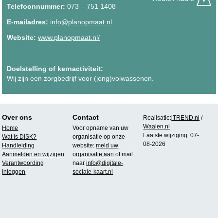
Telefoonnummer:
073 – 751 1408
E-mailadres:
info@planopmaat.nl
Website:
www.planopmaat.nl/
Doelstelling of kernactiviteit:
Wij zijn een zorgbedrijf voor (jong)volwassenen.
Over ons
Contact
Realisatie:
iTREND.nl
/
Waalen.nl
Home
Voor opname van uw
Laatste wijziging: 07-
Wat is DiSK?
organisatie op onze
08-2026
Handleiding
website:
meld uw
Aanmelden en wijzigen
organisatie aan
of mail
Verantwoording
naar
info@digitale-
Inloggen
sociale-kaart.nl