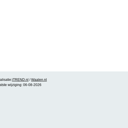
lisatie:
iTREND.nl
/
Waalen.nl
atste wijziging: 06-08-2026