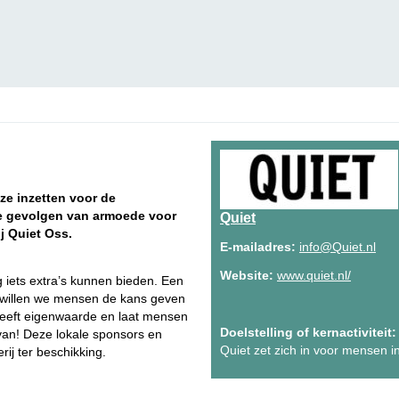
ze inzetten voor de
e gevolgen van armoede voor
Quiet
j Quiet Oss.
E-mailadres:
info@Quiet.nl
Website:
www.quiet.nl/
iets extra’s kunnen bieden. Een
t willen we mensen de kans geven
n geeft eigenwaarde en laat mensen
Doelstelling of kernactiviteit:
 van! Deze lokale sponsors en
Quiet zet zich in voor mensen i
rij ter beschikking.