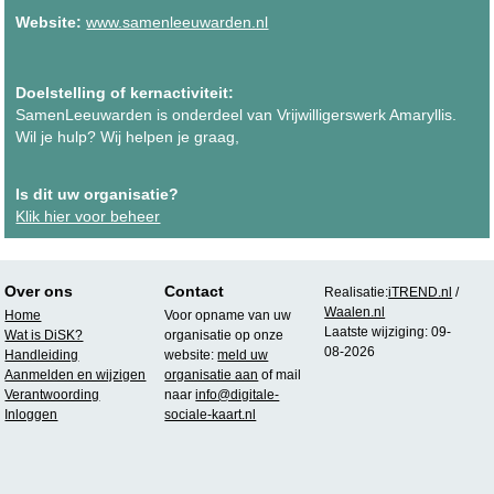
Website:
www.samenleeuwarden.nl
Doelstelling of kernactiviteit:
SamenLeeuwarden is onderdeel van Vrijwilligerswerk Amaryllis.
Wil je hulp? Wij helpen je graag,
Is dit uw organisatie?
Klik hier voor beheer
Over ons
Contact
Realisatie:
iTREND.nl
/
Waalen.nl
Home
Voor opname van uw
Laatste wijziging: 09-
Wat is DiSK?
organisatie op onze
08-2026
Handleiding
website:
meld uw
Aanmelden en wijzigen
organisatie aan
of mail
Verantwoording
naar
info@digitale-
Inloggen
sociale-kaart.nl