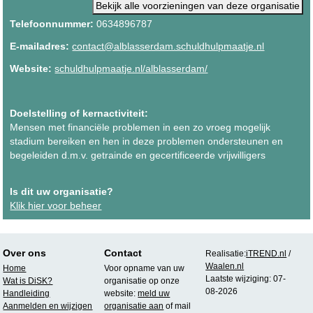
Bekijk alle voorzieningen van deze organisatie
Telefoonnummer:
0634896787
E-mailadres:
contact@alblasserdam.schuldhulpmaatje.nl
Website:
schuldhulpmaatje.nl/alblasserdam/
Doelstelling of kernactiviteit:
Mensen met financiële problemen in een zo vroeg mogelijk
stadium bereiken en hen in deze problemen ondersteunen en
begeleiden d.m.v. getrainde en gecertificeerde vrijwilligers
Is dit uw organisatie?
Klik hier voor beheer
Over ons
Contact
Realisatie:
iTREND.nl
/
Waalen.nl
Home
Voor opname van uw
Laatste wijziging: 07-
Wat is DiSK?
organisatie op onze
08-2026
Handleiding
website:
meld uw
Aanmelden en wijzigen
organisatie aan
of mail